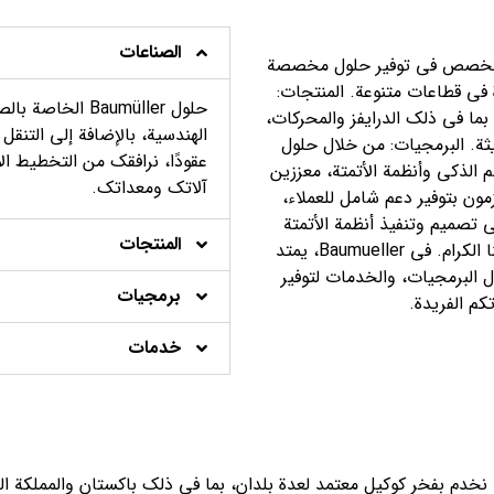
الصناعات
الصناعات: نتخصص في توفير حلول مخصصة
 في قطاعات متنوعة. المنتجات:
حلول Baumüller 
بما في ذلك الدرايفز والمحركات،
الهندسية، بالإضافة إلى التنقل 
يثة. البرمجيات: من خلال حلول
عقودًا، نرافقك من التخطيط ال
 الذكي وأنظمة الأتمتة، معززين
آلاتك ومعداتك.
زمون بتوفير دعم شامل للعملاء،
تصميم وتنفيذ أنظمة الأتمتة
المنتجات
الكاملة. نسعى لضمان عمليات سلسة وفعّالة لعملائنا الكرام. في Baumueller، يمتد
ل البرمجيات، والخدمات لتوفير
برمجيات
كم الفريدة.
خدمات
صفتنا الممثل الرسمي والمباشر لشركة Baumueller، نخدم بفخر كوكيل معتمد لعدة بلدان، بما في ذلك